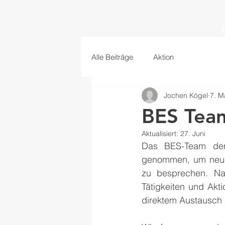
Alle Beiträge
Aktion
Jochen Kögel
7. M
BES Team
Aktualisiert:
27. Juni
Das BES-Team der 
genommen, um neue
zu besprechen. Nac
Tätigkeiten und Akt
direktem Austausch 