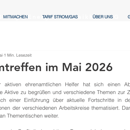
BuergerEnergie Schwaikheim eG
MITMACHEN
TARIF STROM/GAS
ÜBER UNS
ai
1 Min. Lesezeit
treffen im Mai 2026
aktiven ehrenamtlichen Helfer hat sich einen Ab
 Aktive zu begrüßen und verschiedene Themen zur Z
h einer Einführung über aktuelle Fortschritte in d
ionen der verschiedenen Arbeitskreise thematisiert. Da
an Thementischen weiter.