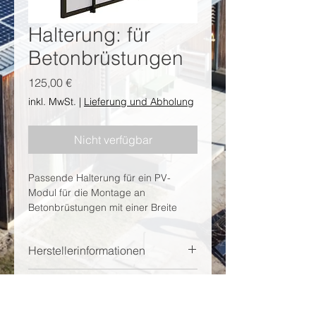
Halterung: für
Betonbrüstungen
Preis
125,00 €
inkl. MwSt.
|
Lieferung und Abholung
Nicht verfügbar
Passende Halterung für ein PV-
Modul für die Montage an 
Betonbrüstungen mit einer Breite 
zwischen 10 und 15 oder zwischen 
15 und 24cm. Die Halterung kann 
Herstellerinformationen
ohne Bohren
 montiert werden!
Die Halterung ist nicht Ausstellbar 
PluginEnergy GmbH
(0° Winkel), das PV-Modul wird 
Lieferung / Abholung
parallel zur Brüstung montiert. 
Hinter der Kirche 16
Die von Ihnen bestellten 